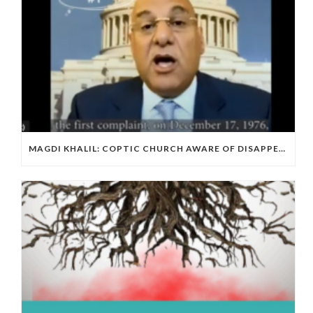
MAGDI KHALIL: COPTIC CHURCH AWARE OF DISAPPEARING COPTIC WOMEN FOR DECADES