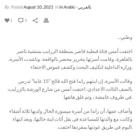
In Arabic - بالعربي
In
August 10, 2021
Posted
By
1
0
وطني ـ
اختفت أمس فتاة قبطية قاصر بمنطقة الزرايب بمنشية ناصر
بالقاهرة، وقامت أسرتها بتحرير محضر بالواقعة، وناشدت الأسرة،
وزارة الداخلية لتكثيف البحث وكشف غموض الاختفاء.
وقالت الأسرة، إن ابنتهم راندا فتح الله فالح “15 عاما” تدرس
بالصف الثالث الاعدادي، اختفت أمس من شارع الورشة بالزرايب،
في ظروف غامضة ، وتم غلق هاتفها.
وأضاف عمها، أن راندا من أسرة ميسورة الحال ولديها ثلاثة أشقاء
وكانت مع والدتها للمساعدة فى نقل أثاث ابنة خالتها، وبعد انتهاء
اليوم في طريق عودتها بمفردها اختفت.