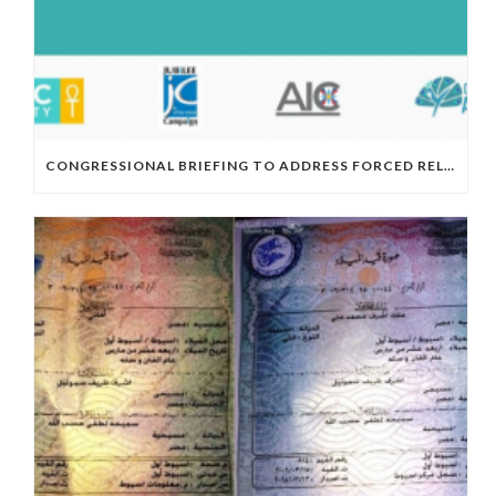
CONGRESSIONAL BRIEFING TO ADDRESS FORCED RELIGIOUS CONVERSIONS AND SEXUAL EXPLOITATION OF WOMEN AND GIRLS