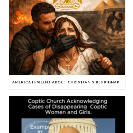
AMERICA IS SILENT ABOUT CHRISTIAN GIRLS KIDNAPPED BY ISLAMISTS