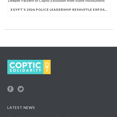
EGYPT’S 2026 POLICE LEADERSHIP RESHUFFLE EXPOSES A DEEPER PATTERN OF COPTIC EXCLUSION FROM STATE INSTITUTIONS
LATEST NEWS