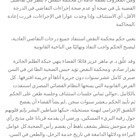
القضية بل في صحة أو عدم صحة إجراءات التقاضي في الدرجة
الأقل، أي الاستئناف. وإذا وجدت عوارا في الإجراءات، قررت إعادة
المحاكمة.
يعني حكم محكمة النقض استنفاد جميع درجات التقاضي العادية،
ليصبح الحكم واجب النفاذ ونهائيًا من الناحية القانونية
‏وقد علّق د. م. ماهر عزيز قائلا: القضاء ينهي حبكة الظلم الجائرة
بقرار صادم، و‏محكمة النقض تؤيد حبس الضحية الطاعن في السن
صبرى كامل عشر سنوات دون جريرة أتاها أو جريمة اقترفها . كل
الفرص القانونية التي يمنحها النظام القضائي المصري استنفذت
بالكامل ..حوالي ثماني جلسات استئناف وجلسة طعن على الحكم
ثم تأييد الحكم بـعشر سنوات سجن ..لم يشأ القضاء أن يفضح
التلفيق الإجرامي لتهمة مستحيلة، حبكها شياطين البشر بإثم قلوبهم
حول رقبة البريء المسكين، ورضي أن يقدمه قربانا علي مذبح رأي
عام متوحش ينتظر بشغف باهظ أن يقضم رأس الضحية.كل عوامل
البراءة ودلائلها الدامغة في تاريخ خدمة الرجل، والطعن في السن،