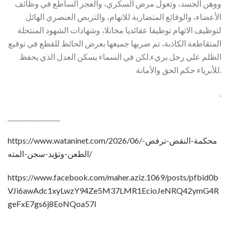
ووهن الجسد، وتغول مرض السكري، والعجز الساطع في وظائف
الأعضاء، والوقائع المتضاربة للاتهام، والتربص العنصري الهائل
لتوظيف الاتهام توظيفا عقائديا مخاتلا، وشهادات الشهود المنتحلة
المتقاطعة الكاذبة، تم ضربها جميعها بعرض الحائط للقطع في توقيع
الظلم علي رجل بريء.لكن في السماء يسكن العدل الذي يحفظ
للأبرياء حكم الحق والأمانة.
.
_________________
https://www.wataninet.com/2026/06/محكمة-النقض-ترفض-
الطعن-وتؤيد-سجن-المته/
https://www.facebook.com/maher.aziz.1069/posts/pfbid0b
VJi6awAdc1xyLwzY94Ze5M37LMR1EcioJeNRQ42ymG4R
geFxE7gs6j8EoNQoa57l