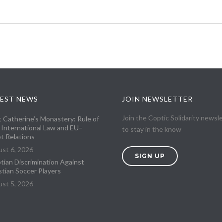
EST NEWS
JOIN NEWSLETTER
Join the Coptic Solidarity newsl
t Catherine’s Monastery: Rule of
 International Law and EU–
to stay in the know
t Relations
st 6, 2026
SIGN UP
tian Discrimination Against
stian Soccer Players
st 5, 2026