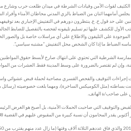
 الكثيف لقوات الأمن وقيادات الشرطة في ميدان طلعت حرب وشارع مح
لس أمامهما اثنان من الضباط بالزي المدني محاطان الأمناء وأفراد الشر
على حد قول خ. ع. ينتظرون دورهم في التفتيش الإجباري بعد توقيفهم ع
ب الأول للكشف عليها ثم تسليم تليفونه لفحصه بالتفصيل للضابط الجالس
وجودة على التليفون والاطلاع على أي مراسلات خاصة بل والصور الخاصة
ساسه الضباط ما إذا كان الشخص محل التفتيش “مشتبه سياسي”.
ممارسة الشرطية التي تحتوي على انتهاك صارخ لأبسط حقوق المواطنين
ة، وإن لم تقتصر بالضرورة على وسط المدينة فقط. العشرات من المواط
رة ما بين 21 سبتمبر ونهاية أكتوبر 2019، كانت إجراءات التوقيف والفحص القسري مصاحبة لحملة
غت بساطته (مثل الكوميكس الساخرة)، ومهما بلغت خصوصيته (رسائل مت
بض على صاحب/ة الهاتف.
القبض والتوقيف التي صاحبت الحملات الأمنية، بل أصبح هو الغرض الرئي