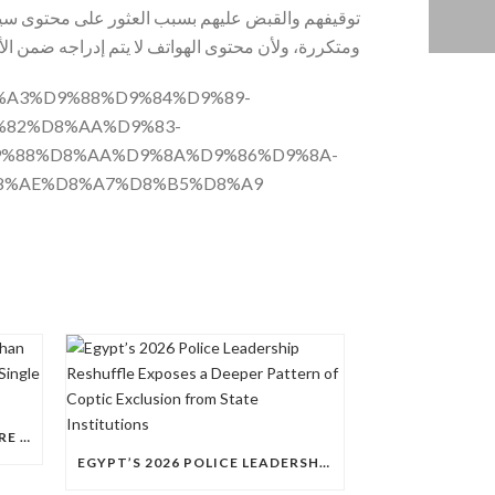
توقيفهم والقبض عليهم بسبب العثور على محتوى سيا
ومتكررة، ولأن محتوى الهواتف لا يتم إدراجه ضمن الأ
D8%A3%D9%88%D9%84%D9%89-
%82%D8%AA%D9%83-
%88%D8%AA%D9%8A%D9%86%D9%8A-
8%AE%D8%A7%D8%B5%D8%A9
QUESTIONS RAISED OVER MORE THAN 100 CHRISTIAN DETAINEES HELD IN A SINGLE EGYPTIAN PRISON
EGYPT’S 2026 POLICE LEADERSHIP RESHUFFLE EXPOSES A DEEPER PATTERN OF COPTIC EXCLUSION FROM STATE INSTITUTIONS