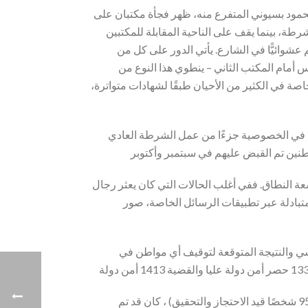
مود بسيوني المتفرع منه، ظهر فجأة مكتبان على
طة، بينما يقف على الناحية المقابلة للمكتبين
شوائيًّا في الشارع. يأتي الدور على كل من
 أمام المكتب الثاني – ينطوي هذا النوع من
 في الكثير من الأحيان طبقًا لشهادات متواترة،
 في الخصوصية جزءًا من عمل الشرطة العادي
نين تم القبض عليهم في سبتمبر وأكتوبر
 قبض عشوائي واسعة النطاق. ففي أغلب الحالات التي كان يعثر رجال
بادلة عبر تطبيقات الرسائل الخاصة، صور
سي والنتيجة المتوقعة لتوقيف أي مواطن في
عليا وقضايا أخرى تم استحداثها في سبتمبر وأكتوبر 2019 والذي فاق عددهم الثلاثة آلاف وقتها (ما زال عدد منهم يقترب من 950 شخصًا قيد الاحتجاز والتحقيق) ، كان قد تم