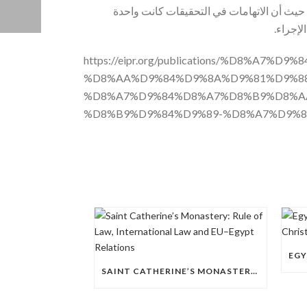
يث أن الاتهامات في التحقيقات كانت واحدة
لإجراء.
https://eipr.org/publications/%D8
%D8%AA%D9%84%D9%8A%D9%81%D9%8
%D8%A7%D9%84%D8%A7%D8%B9%D8%A
%D8%B9%D9%84%D9%89-%D8%A7%D9%
SAINT CATHERINE’S MONASTERY: RULE OF LAW, INTERNATIONAL LAW AND EU–EGYPT RELATIONS