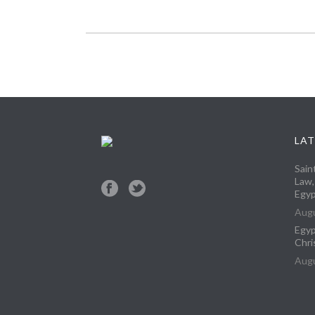
LAT
Sain
Law,
Egyp
Augu
Egyp
Chri
Augu