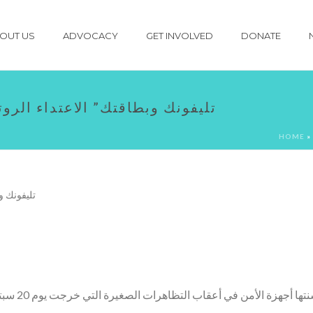
OUT US
ADVOCACY
GET INVOLVED
DONATE
“تليفونك وبطاقتك” الاعتداء الر
HOME
»
ن في أعقاب التظاهرات الصغيرة التي خرجت يوم 20 سبتمبر، يحكي خ. ع. عن مشهد استوقفه