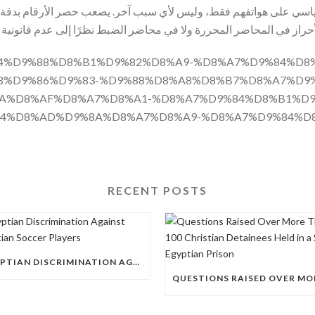
سي على هواتفهم فقط، وليس لأي سبب آخر. يصعب حصر الأرقام بدقة ح
حراز في المحاضر المحررة ولا في محاضر الضبط نظرًا إلى عدم قانونية ا
%A7%D9%84%D9%88%D8%B1%D9%82%D8%A9-%D8%A7%D9%84%
8%D9%86%D9%83-%D9%88%D8%A8%D8%B7%D8%A7%D9
A%D8%AF%D8%A7%D8%A1-%D8%A7%D9%84%D8%B1%D9
84%D8%AD%D9%8A%D8%A7%D8%A9-%D8%A7%D9%84%D
RECENT POSTS
EGYPTIAN DISCRIMINATION AGAINST CHRISTIAN SOCCER PLAYERS