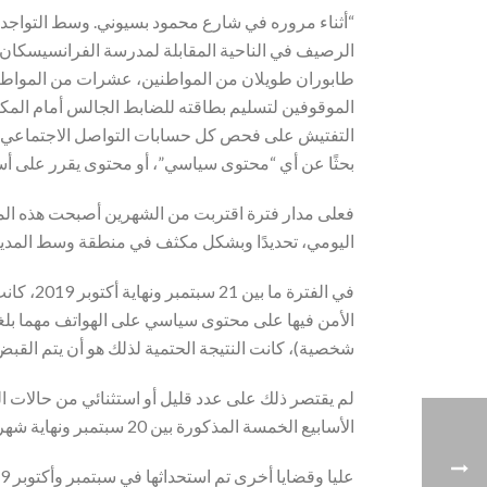
“أثناء مروره في شارع محمود بسيوني. وسط التواجد
الرصيف في الناحية المقابلة لمدرسة الفرانسيسكان يج
طابوران طويلان من المواطنين، عشرات من المواطنين 
الموقوفين لتسليم بطاقته للضابط الجالس أمام المكت
التفتيش على فحص كل حسابات التواصل الاجتماعي الم
بحثًا عن أي “محتوى سياسي”، أو محتوى يقرر على أ
فعلى مدار فترة اقتربت من الشهرين أصبحت هذه ال
اليومي، تحديدًا وبشكل مكثف في منطقة وسط المدين
في الفت
الأمن فيها على محتوى سياسي على الهواتف مهما بل
شخصية)، كانت النتيجة الحتمية لذلك هو أن يتم الق
لم يقتصر ذلك على عدد قليل أو استثنائي من حالات 
الأسابيع الخمسة المذكورة بين 20 سبتمبر ونهاية شهر أكتوبر. يقدر المحامون أن نسبة كبيرة من المقبوض عليهم في القضية 1338 حصر أمن دولة عليا والقضية 1413 أمن دولة