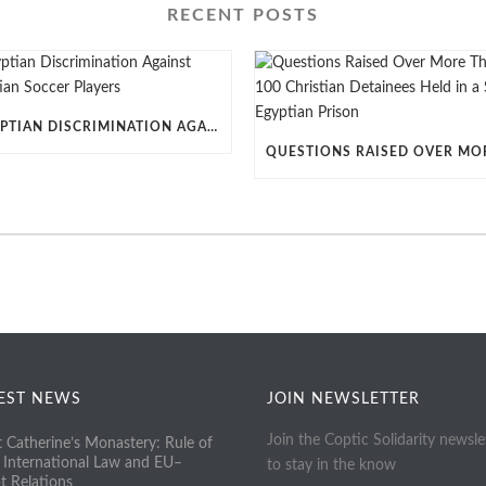
RECENT POSTS
EGYPTIAN DISCRIMINATION AGAINST CHRISTIAN SOCCER PLAYERS
EST NEWS
JOIN NEWSLETTER
Join the Coptic Solidarity newsle
t Catherine’s Monastery: Rule of
 International Law and EU–
to stay in the know
t Relations