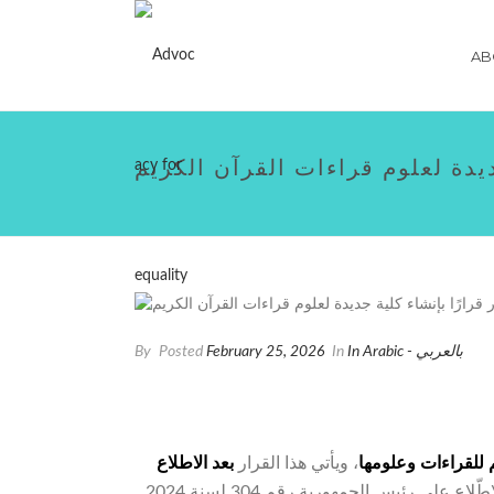
AB
يدة لعلوم قراءات القرآن الكريم
In Arabic - بالعربي
In
February 25, 2026
Posted
By
م للقراءات وعلومها
، ويأتي هذا القرار
بعد الاطلاع
وعلى قانون رقم 103 لسنة 1961، بشأن إعادة تنظيم الأزهر والهيئات التي يشملها ولائحته التنفيذية، بجانب الاطّلاع على رئيس الجمهورية رقم 304 لسنة 2024