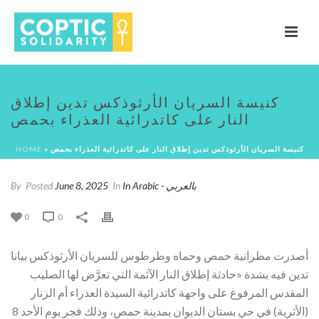
كنيسة السريان الأرثوذكس تدين إطلاق
النار على كاتدرائية العذراء بحمص
HOME
»
كنيسة السريان الأرثوذكس تدين إطلاق النار على كاتدرائية العذراء بحمص
By
Posted
June 8, 2025
In
In Arabic - بالعربي
0
0
أصدرت مطرانية حمص وحماه وطرطوس للسريان الأرثوذكس بيانا
تدين فيه بشدة «حادثة إطلاق النار الآثمة التي تعرَّض لها الصليب
المقدس المرفوع على واجهة كاتدرائية السيدة العذراء أم الزنار
(الأثرية) في حي بستان الديوان بمدينة حمص، وذلك فجر يوم الأحد 8