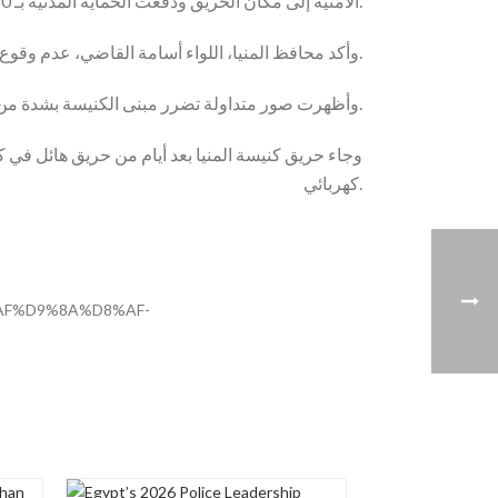
الأمنية إلى مكان الحريق ودفعت الحماية المدنية بـ 10سيارات إطفاء، وتمت السيطرة على الحريق.
، في تصريحات تلفزيونية.
وأكد محافظ المنيا، اللواء أسامة القاضي، عدم وقوع
وأظهرت صور متداولة تضرر مبنى الكنيسة بشدة من الداخل عقب إطفاء الحريق، فيما لم يتبين وجود عدد من المصلين داخلها أثناء اشتعال النيران.
كهربائي.
F%D9%8A%D8%AF-