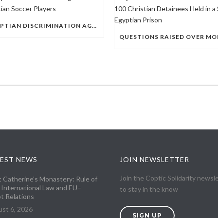
EGYPTIAN DISCRIMINATION AGAINST CHRISTIAN SOCCER PLAYERS
EST NEWS
JOIN NEWSLETTER
Join the Coptic Solidarity newsl
t Catherine’s Monastery: Rule of
 International Law and EU–
to stay in the know
t Relations
st 6, 2026
SIGN UP