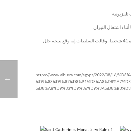
وجاء حريق كنيسة المنيا بعد أيام من حريق هائل في كنيسة “أبو سيفين” في منطقة إمبابة بمحافظة الجيزة المصرية أودى بحياة 41 شخصا، وقالت السلطات إنه وقع نتيجة خلل
__________________________
https://www.alhurra.com/egypt/2022/08/1
%D9%83%D9%87%D8%B1%D8%A8%D8%A7%D8
%D8%A8%D9%83%D9%86%D9%8A%D8%B3%D8