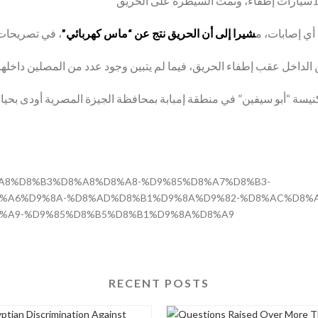
 أي إصابات، م
شيرا إلى أن الحريق نتج عن “ماس كهربائي”
6/%D8%A8%D8%B3%D8%A8%D8%A8-%D9%85%D8%A7%D8%B3-
%A6%D9%8A-%D8%AD%D8%B1%D9%8A%D9%82-%D8%AC%D8%A
%A9-%D9%85%D8%B5%D8%B1%D9%8A%D8%A9
RECENT POSTS