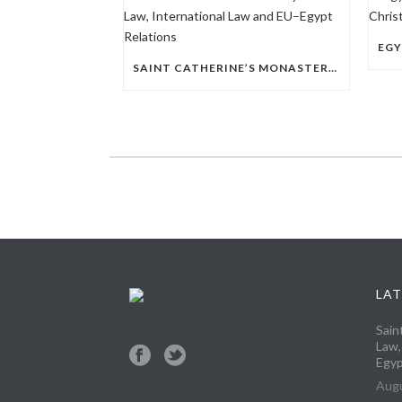
SAINT CATHERINE’S MONASTERY: RULE OF LAW, INTERNATIONAL LAW AND EU–EGYPT RELATIONS
LAT
Sain
Law,
Egyp
Augu