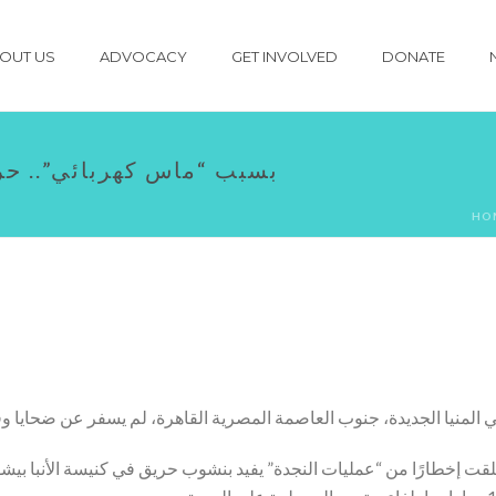
OUT US
ADVOCACY
GET INVOLVED
DONATE
بسبب “ماس كهربائي”.. حري
HO
ت إخطارًا من “عمليات النجدة” يفيد بنشوب حريق في كنيسة الأنبا بيشوي 