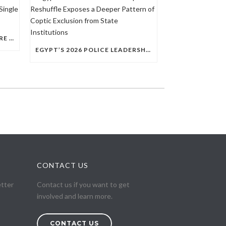
QUESTIONS RAISED OVER MORE THAN 100 CHRISTIAN DETAINEES HELD IN A SINGLE EGYPTIAN PRISON
EGYPT’S 2026 POLICE LEADERSHIP RESHUFFLE EXPOSES A DEEPER PATTERN OF COPTIC EXCLUSION FROM STATE INSTITUTIONS
CONTACT US
etter
Contact us if you want to get
involved and learn more.
CONTACT US