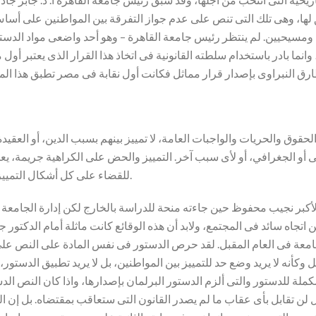
ها، وهى تلك التى تنص على عدم جواز التفرقة بين المواطنين على أساس 
مسيحيين. لم ينتظر رئيس جامعة القاهرة – وهو أحد واضعى مواد الدستور 
وانما بادر باستخدام سلطته القانونية فى اتخاذ هذا القرار الذى يعتبر أو
ق والحريات والواجبات العامة، لا تمييز بينهم بسبب الدين، أو العقيدة، أو
 أو الجغرافي، أو لأى سبب آخر. التمييز والحض على الكراهية جريمة، يعاقب 
للقضاء على كل أشكال التمييز، وينظم القانون إنشاء مفوضية مستقلة لهذا الغرض.
الأكبر نجيب محفوظ حين جاءته منحة للدراسة بالخارج لكن إدارة الجامعة 
اتجاه سائد فى المجتمع، ولابد أن هذه الوقائع كانت ماثلة أمام الدكتور جا
ه للجامعة فى العام المقبل. لقد حرص الدستور فى نفس المادة على النص 
ل وكأنه لا يريد وضع حد للتمييز بين المواطنين، بل لا يريد تطبيق الدست
مكملة للدستور والتى ألزم الدستور البرلمان بإصدارها، واذا كان النص ا