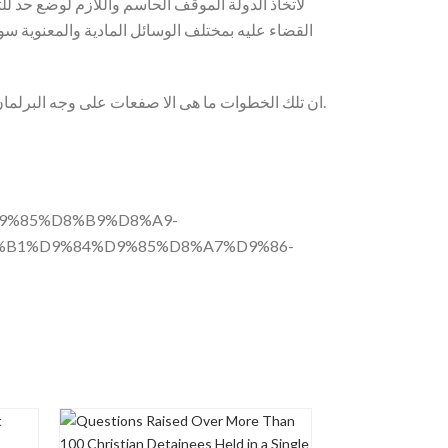
لاتخاذ الدولة الموقف الحاسم واللازم لوضع حد لل
القضاء عليه بمختلف الوسائل المادية والمعنوية س
ان تلك الخطوات ما هى الا صفعات على وجه البرلمان، فهل يعقلون؟ هل يدركون؟ هل يشعرون؟.
9%85%D8%B9%D8%A9-
B1%D9%84%D9%85%D8%A7%D9%86-