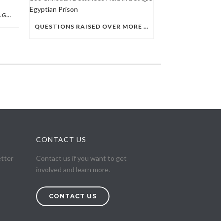
EGYPTIAN DISCRIMINATION AGAINST CHRISTIAN SOCCER PLAYERS
QUESTIONS RAISED OVER MORE THAN 100 CHRISTIAN DETAINEES HELD IN A SINGLE EGYPTIAN PRISON
CONTACT US
etter
Contact us if you want to get
involved and learn more.
CONTACT US