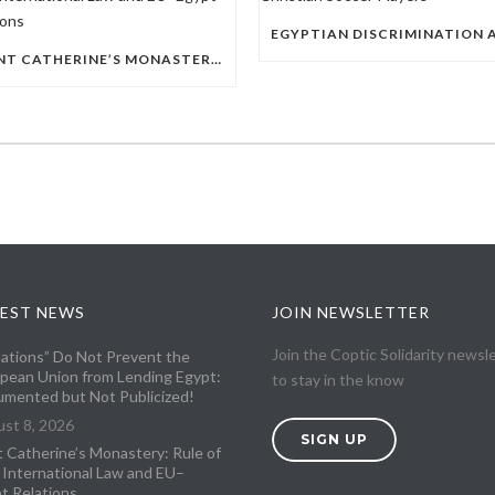
SAINT CATHERINE’S MONASTERY: RULE OF LAW, INTERNATIONAL LAW AND EU–EGYPT RELATIONS
EST NEWS
JOIN NEWSLETTER
Join the Coptic Solidarity newsl
lations” Do Not Prevent the
pean Union from Lending Egypt:
to stay in the know
mented but Not Publicized!
st 8, 2026
SIGN UP
t Catherine’s Monastery: Rule of
 International Law and EU–
t Relations