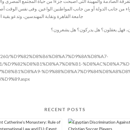
تفرقة الصادمة والمهينة التى أصبحت جزءا من حياة المجتمع المصرى والت
واء من جانب الدولة أو من جانب المواطنين الواعين. وفى نفس الوقت أصد
جامعة القاهرة ونقابة المهندسين، وتدعو بقية ال
/4/557260/%D9%82%D8%B6%D8%A7%D9%8A%D8%A7-
1/%D9%82%D8%B1%D8%A7%D8%B1-%D8%AC%D8%A7%D
7%D8%B1%D8%A9-%D9%88%D8%A7%D9%84%D8%A8%D8%
D9%89.aspx
RECENT POSTS