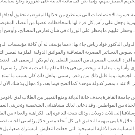
سة حسونة الاختصاصات التى تستطيع من خلالها المفوضية تحقيق أهدافها 
رية وجعل على رأس كل فرع لها بالمحافظات عضوا من أعضاء المفوضية، 
ولى الدكتور فؤاد رياض جاء بها: «مما يؤسف له أن كافة مؤسسات الدولة
ه نصوص الدساتير المصرية المتعاقبة والمواثيق الدولية الملزمة لمصر ا
 أفراد الشعب المصرى من التمييز الفعلى إن لم يكن الرسمى فى العديد 
وأسلوب معاملته. ويحضرنى فى هذا المقام ما قمت به خلال رئاستى للج
 الجمعية، وما قابل ذلك من رفض رسمي، ولعل ذلك كان بسبب ما تمتع ب
جامعة القاهرة بحذف خانة الديانة ومنع التمييز بين الطلاب لدق ناقوس
حياة بين المواطنين. وقد دعانى لذلك مشاهداتى الشخصية وتجربتى العم
إلى ثلاث دويلات، وذلك نتيجة للدعوة إلى الكراهية والعداء بين الفئات ا
 خلال قيامى بمهمة التحقيق فى كل أنحاء مصر خلال رئاستى للجنة تقص
ة المسلمة ضد الأقلية المسيحية التى جعلت التعايش المشترك صعبا، بل ق