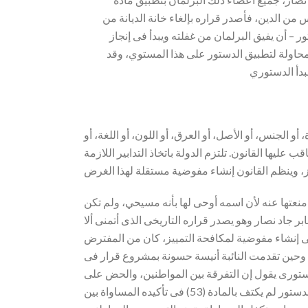
من الدين، فأصدر قراره بإلغاء خانة الديانة من
– أن يفيق البرلمان من غفلته ويبدأ فى إنجاز
ل محاولة لتطبيق الدستور على هذا المستوي، وقد
 الجنس، أو الأصل، أو العرق، أو اللون، أو اللغة، أو
عليها القانون. تلتزم الدولة باتخاذ التدابير اللازمة
منعتها عنه لأن اسمه أوحى لها بأنه مسيحي، ولم تكن
بر جاد نصار وهو يصدر قراره التاريخى الذى أتمنى ألا
على إنشاء مفوضية لمكافحة التمييز، كان من المفترض
ور، وحين تقدمت النائبة أنيسة حسونة بمشروع قرار فى
لدستورى يقول إن التفرقة بين المواطنين، والحض على
الكراهية، يعاقب عليه القانون، فإن مثل هذه الاعمال لن تقابل بأى عقاب ما لم يصدر القانون التى ستعاقب بمقتضاه. بل إن الدستور لم يكتف بالمادة (53) فى تأكيده المساواة بين