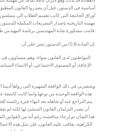
أساسية فى الدستور، قبل أن يصدروا القانون المطبق ل
أوراق الجامعة التى كانت تقسم الطلاب الى مسلمين و
مهمته التاريخية بإصدار التشريعات المكملة للدستور، 
قامت مشكورة نقابة المهندسين برئاسة المهندس طارق النبراوى بإصدار قرار مماثل فكانت أول نقابة فى مصر تطبق هذا المبدأ الدستوري.
إن المادة (53) من الدستور تنص على أن:
المواطنون لدى القانون سواء، وهم متساوون فى الحقو
الإعاقة، أو المستوى الاجتماعي، أو الانتماء السياسى
ويحضرنى فى ذلك الواقعة الشهيرة التى رواها أديبنا 
هذه الواقعة الوحيدة من نوعها وانما كانت كاشفة عن 
يتم التراجع عنه أو تجاهله بعد انتهاء فترة رئاست
أن يصدر البرلمان القانون المنشئ لها لكنه لم يفع
هذا الشأن تم إرجاء مناقشته رغم أنه من القوانين ال