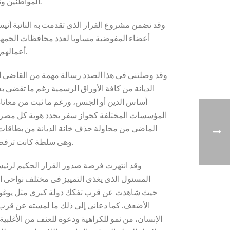
المواطنين وتجريم التمييز بينهم، وإنما نص فى مادته الثانية على ضرورة وضع سياسات وبرامج تكفل المساواة وتمنع التمييز بين المواطنين.
وقد تضمن مشروع القرار الذى تقدمت به النائبة أني
أعضاء المفوضية مساويا لعدد محافظات الجمهو
أعمالهم، وحظر عليهم ما يحظر على الوزراء فى شأن تعارض المصالح، وأوضح أن للمفوضية موازنة مستقلة وذكر موارد هذه الموازنة.
وقد وصلتنى فى هذا الصدد رسالة مهمة من القاضى الد
الديانة من كافة الأوراق الرسمية رغم ما تقضى ب
أساس الدين أو الجنس، ورغم ما ثبت من معاناة
المؤسسات المختلفة كجواز سفر يحدد هوية كل مصرى 
الماضى من محاولة حذف خانة الديانة من بطاقات
وهى سلطة كانت ترفض الاعتداد بمصر كدولة موحدة كما اتضح فيما بعد، ولا مجال بلا شك الآن لمواصلة نفس الأسلوب الداعى للفرقة غير الدستورية.
وقد انتهزت فرصة صدور القرار الحكيم لرئيس 
المسئول الذى يغذى التمييز فى مختلف نواحى ال
حيث شاهدت عن قرب تفكك دولة كبرى مثل يوغوسلافيا 
الأضعف. كما دعانى إلى ذلك ما لمسته عن قرب
الإنسان، من نمو للكراهية ودعوة للعنف من الأغلبي