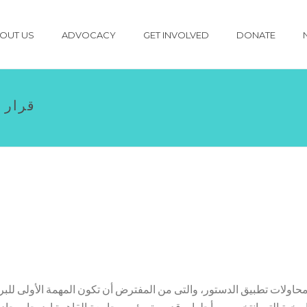
OUT US
ADVOCACY
GET INVOLVED
DONATE
قرار ج
لات تطبيق الدستور، والتى من المفترض أن تكون المهمة الأولى للبرلمان،
تاريخية التى انتخب من أجلها، وقد سبق رئيس جامعة القاهرة ا. د. جابر جا