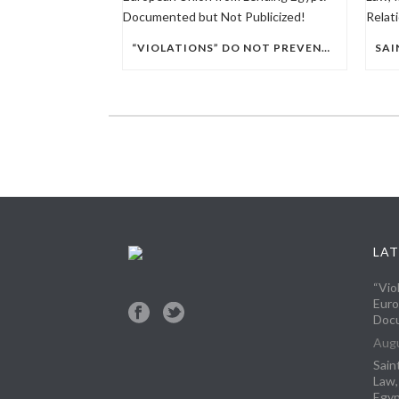
“VIOLATIONS” DO NOT PREVENT THE EUROPEAN UNION FROM LENDING EGYPT: DOCUMENTED BUT NOT PUBLICIZED!
LAT
“Vio
Euro
Docu
Augu
Sain
Law,
Egyp