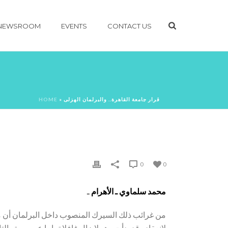
NEWSROOM
EVENTS
CONTACT US
قرار جامعة القاهرة.. والبرلمان الهزلى
»
HOME
0
0
محمد سلماوي ـ الأهرام
ـ
من غرائب ذلك السيرك المنصوب داخل البرلمان أن محاو
لانعقاده قد بدأت وهو لايزال غافلا تماما عن مهمته ال