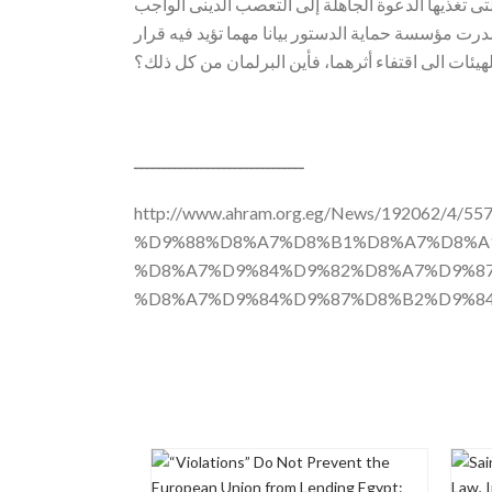
ى تغذيها الدعوة الجاهلة إلى التعصب الدينى الواجب
رت مؤسسة حماية الدستور بيانا مهما تؤيد فيه قرار
هيئات الى اقتفاء أثرهما، فأين البرلمان من كل ذلك؟
ـــــــــــــــــــــــــــــــ
http://www.ahram.org.eg/News/192062
%D9%88%D8%A7%D8%B1%D8%A7%D8%A
%D8%A7%D9%84%D9%82%D8%A7%D9%8
%D8%A7%D9%84%D9%87%D8%B2%D9%84%